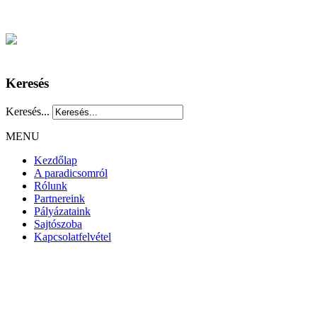
Keresés
Keresés...
MENU
Kezdőlap
A paradicsomról
Rólunk
Partnereink
Pályázataink
Sajtószoba
Kapcsolatfelvétel