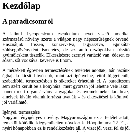
Kezdőlap
A paradicsomról
A latinul Lycopersicum esculentum nevet viselő amerikai
származású növény szerte a világon nagy népszerűségnek örvend.
Használjuk frissen, konzerválva, fagyasztva, leginkább
zöldségnövényként ismeretes, de az arab országokban frissítő
gyümölcsként tisztelik. Elkészítésére ezernyi variáció van, édesen és
sósan, sőt vodkával keverve is finom.
A mérsékelt égövben termesztésének feltételei adottak, bár hazánk
éghajlata kicsit hűvösebb, mint azt igényelné, ettől függetlenül,
szabadföldi termesztésben is sikereket érhetünk el. A paradicsom
sem azért került be a konyhára, mert gyorsan jól lehetne vele lakni,
hanem mert olyan ásványi anyagokat és nyomelemeket tartalmaz,
amelyek kiváló vitaminforrássá avatják – és elkészítései is könnyű,
jól variálható.
Igényei, termesztése
Nagyon fényigényes növény, Magyarországon ez a feltétel adott,
remekül kötődik, kiegyenlítetten növekszik. Hőoptimuma 22 °C, a
nyári hónapokban ez is rendelkezésére áll. A vizet jól veszi fel és jól