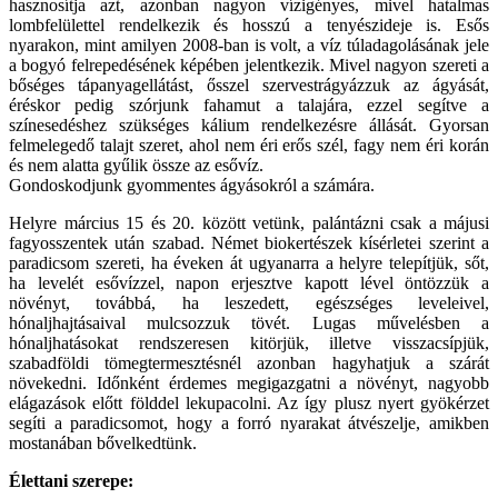
hasznosítja azt, azonban nagyon vízigényes, mivel hatalmas
lombfelülettel rendelkezik és hosszú a tenyészideje is. Esős
nyarakon, mint amilyen 2008-ban is volt, a víz túladagolásának jele
a bogyó felrepedésének képében jelentkezik. Mivel nagyon szereti a
bőséges tápanyagellátást, ősszel szervestrágyázzuk az ágyását,
éréskor pedig szórjunk fahamut a talajára, ezzel segítve a
színesedéshez szükséges kálium rendelkezésre állását. Gyorsan
felmelegedő talajt szeret, ahol nem éri erős szél, fagy nem éri korán
és nem alatta gyűlik össze az esővíz.
Gondoskodjunk gyommentes ágyásokról a számára.
Helyre március 15 és 20. között vetünk, palántázni csak a májusi
fagyosszentek után szabad. Német biokertészek kísérletei szerint a
paradicsom szereti, ha éveken át ugyanarra a helyre telepítjük, sőt,
ha levelét esővízzel, napon erjesztve kapott lével öntözzük a
növényt, továbbá, ha leszedett, egészséges leveleivel,
hónaljhajtásaival mulcsozzuk tövét. Lugas művelésben a
hónaljhatásokat rendszeresen kitörjük, illetve visszacsípjük,
szabadföldi tömegtermesztésnél azonban hagyhatjuk a szárát
növekedni. Időnként érdemes megigazgatni a növényt, nagyobb
elágazások előtt földdel lekupacolni. Az így plusz nyert gyökérzet
segíti a paradicsomot, hogy a forró nyarakat átvészelje, amikben
mostanában bővelkedtünk.
Élettani szerepe: