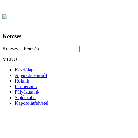
Keresés
Keresés...
MENU
Kezdőlap
A paradicsomról
Rólunk
Partnereink
Pályázataink
Sajtószoba
Kapcsolatfelvétel