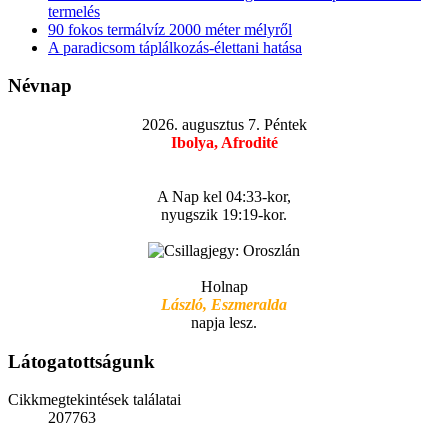
termelés
90 fokos termálvíz 2000 méter mélyről
A paradicsom táplálkozás-élettani hatása
Névnap
2026. augusztus 7. Péntek
Ibolya, Afrodité
A Nap kel 04:33-kor,
nyugszik 19:19-kor.
Holnap
László, Eszmeralda
napja lesz.
Látogatottságunk
Cikkmegtekintések találatai
207763