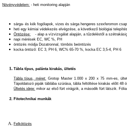
Növényvédelem:
- heti monitoring alapján
sárga- és kék fogólapok, vizes és sárga hengeres szexferomon csa
heti egy kémiai védekezés elvégzése, a következő biológiai telepít
Öntözése:
- alap a vízvizsgálat alapján, a tűzdeléstől a szétrakási
napi mérések EC, WC %, PH
öntözés módja Dozatronnal, tömbös beöntözés
kocka öntöző: EC 3, PH 6, WC% 65-70 %, kocka EC 3,5-4, PH 6
Tábla típus, palánta kirakás, ültetés
Tábla típus, méret:
Grotop Master 1.000 x 200 x 75 mm-es, ültető 
Tápoldatozó pipák táblába szúrása, tábla feltöltése kirakás előtt 48 ór
Ültetés ideje:
mikor az első fürt virágzik, a második fürt látszik. Fóli
Fitotechnikai munkák
Felkötözés