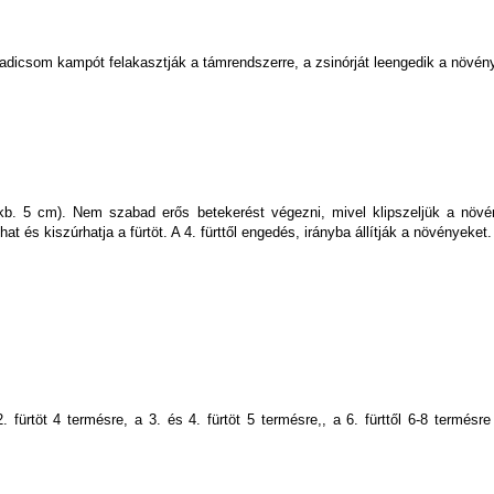
dicsom kampót felakasztják a támrendszerre, a zsinórját leengedik a növény 
 (kb. 5 cm). Nem szabad erős betekerést végezni, mivel klipszeljük a növé
lhat és kiszúrhatja a fürtöt. A 4. fürttől engedés, irányba állítják a növényeket.
 fürtöt 4 termésre, a 3. és 4. fürtöt 5 termésre,, a 6. fürttől 6-8 termésre