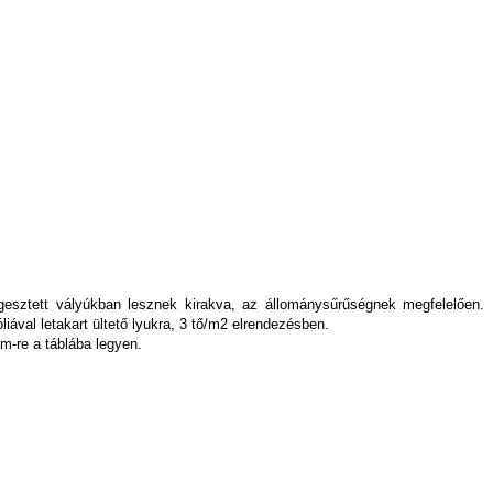
gesztett vályúkban lesznek kirakva, az állománysűrűségnek megfelelően.
óliával letakart ültető lyukra, 3 tő/m2 elrendezésben.
cm-re a táblába legyen.