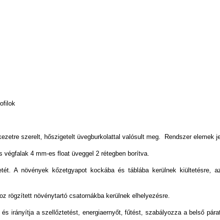
ofilok
ezetre szerelt, hőszigetelt üvegburkolattal valósult meg.
Rendszer elemek jel
és végfalak 4 mm-es float üveggel 2 rétegben borítva.
tét. A növények kőzetgyapot kockába és táblába kerülnek kiültetésre, az
oz rögzített növénytartó csatornákba kerülnek elhelyezésre.
és irányítja a szellőztetést, energiaernyőt, fűtést, szabályozza a belső pára