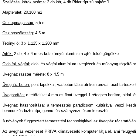
Szellőzési körök száma:
2 db kör, 4 db Rider típusú hajtómű
Alapterület:
20.160 m2
Oszlopmagasság:
5,5 m
Oszlopszélesség:
4,5 m
Tetőnyíló:
3 x 1.125 x 1.200 mm
Ajtók:
2 db, 4 x 4 m-es kétszárnyú alumínium ajtó, felső görgőkkel
Oldalfal, végfal:
oldal és végfal alumínium üveglécek és műanyag rögzítő pr
Üvegház raszter mérete:
8 x 4,5 m
Üvegház beton:
pont lapokkal, vasbeton lábazati koszorúval, acél tartószerk
Üvegborítás:
a tetőfelület 4 mm-es float üveggel 1 rétegben borítva, oldal- 
Üvegház hasznosítása:
a termesztés paradicsom kultúrával veszi kezde
berendezés biztosítja, gerinc- és szárnyvezetéken keresztül.
A növények függesztett termesztési technológiával az üvegház rácstartójáh
Az üvegház vezérlését PRIVA klímavezérlő komputer látja el, ami felügyeli 