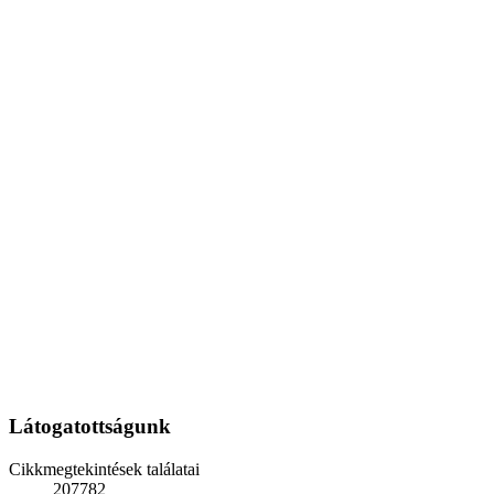
Látogatottságunk
Cikkmegtekintések találatai
207782