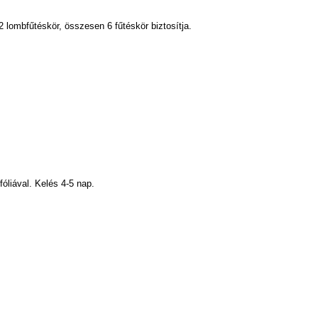
2 lombfűtéskör, összesen 6 fűtéskör biztosítja.
liával. Kelés 4-5 nap.