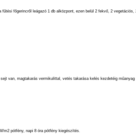
fűtési főgerincről leágazó 1 db alközpont, ezen belül 2 fekvő, 2 vegetációs, 
t van, magtakarás vermikulittal, vetés takarása kelés kezdetéig műanyag fó
/m2 pótfény, napi 8 óra pótfény kiegészítés.