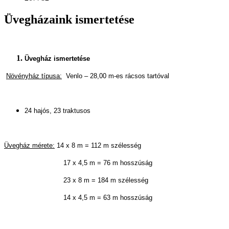
Üvegházaink ismertetése
Üvegház ismertetése
Növényház típusa:
Venlo – 28,00 m-es rácsos tartóval
24 hajós, 23 traktusos
Üvegház mérete:
14 x 8 m = 112 m szélesség
17 x 4,5 m = 76 m hosszúság
23 x 8 m = 184 m szélesség
14 x 4,5 m = 63 m hosszúság