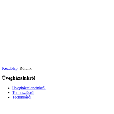
Kezdőlap
Rólunk
Üvegházainkról
Üvegháztelepeinkről
Termesztésről
Techinkáról