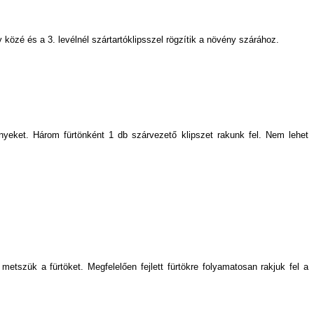
közé és a 3. levélnél szártartóklipsszel rögzítik a növény szárához.
nyeket. Három fürtönként 1 db szárvezető klipszet rakunk fel. Nem lehet
 metszük a fürtöket. Megfelelően fejlett fürtökre folyamatosan rakjuk fel a