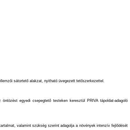
lemzői sátortető alakzat, nyitható üvegezett tetőszerkezettel.
 öntözést egyedi csepegtető testeken keresztül PRIVA tápoldat-adagoló
tartalmat, valamint szükség szerint adagolja a növények intenzív fejlődését