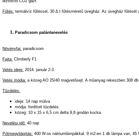
biztosító CO2 gázt.
Fűtés:
termálvíz fűtéssel, 30 ∆ t fűtésméretű üvegház. Az üvegház fűtését a 
Paradicsom palántanevelés
Növényfaj:
paradicsom
Fajta:
Climberly F1
Vetés ideje:
2014. január 2-3.
Vetés módja:
a közeg AO 25/40 magvetősejt. A műanyag rekeszben 308 db sej
Tűzdelés:
ideje: 14 nap múlva
módja: fordított tűzdelés
közeg: 10 x 15 x 6,5 cm delta 9,8 grodán kocka.
Nevelési idő:
40 nap
Pótmegvilágítás:
400 W-os nátriumlámpákkal. 9 m2-en 1 db lámpa van, 45 W