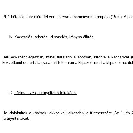
PP1 kötözőzsinór előre fel van tekerve a paradicsom kampóra (15 m). A para
Kaccsolás, tekerés, klipszelés, irányba állítás
Heti egyszer végezzük, minél fiatalabb állapotban, kitörve a kaccsokat
közvetlenül se fürt alá, se a fürt fölé rakni a klipszet, mert a klipsz elmozdu
Fürtmetszés, fürtnyéltartó felrakása.
Ha kialakultak a kötések, akkor kell elkezdeni a fürtmetszést. Az 1. és 2.
fürtnyéltartókat.