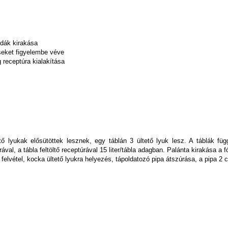
pdák kirakása
éseket figyelembe véve
g receptúra kialakítása
lyukak elősütöttek lesznek, egy táblán 3 ültető lyuk lesz. A táblák füg
ával, a tábla feltöltő receptúrával 15 liter/tábla adagban. Palánta kirakása a f
a felvétel, kocka ültető lyukra helyezés, tápoldatozó pipa átszúrása, a pipa 2 