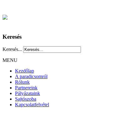
Keresés
Keresés...
MENU
Kezdőlap
A paradicsomról
Rólunk
Partnereink
Pályázataink
Sajtószoba
Kapcsolatfelvétel