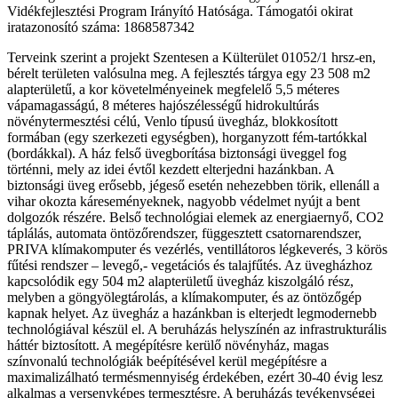
Vidékfejlesztési Program Irányító Hatósága. Támogatói okirat
iratazonosító száma: 1868587342
Terveink szerint a projekt Szentesen a Külterület 01052/1 hrsz-en,
bérelt területen valósulna meg. A fejlesztés tárgya egy 23 508 m2
alapterületű, a kor követelményeinek megfelelő 5,5 méteres
vápamagasságú, 8 méteres hajószélességű hidrokultúrás
növénytermesztési célú, Venlo típusú üvegház, blokkosított
formában (egy szerkezeti egységben), horganyzott fém-tartókkal
(bordákkal). A ház felső üvegborítása biztonsági üveggel fog
történni, mely az idei évtől kezdett elterjedni hazánkban. A
biztonsági üveg erősebb, jégeső esetén nehezebben törik, ellenáll a
vihar okozta káreseményeknek, nagyobb védelmet nyújt a bent
dolgozók részére. Belső technológiai elemek az energiaernyő, CO2
táplálás, automata öntözőrendszer, függesztett csatornarendszer,
PRIVA klímakomputer és vezérlés, ventillátoros légkeverés, 3 körös
fűtési rendszer – levegő,- vegetációs és talajfűtés. Az üvegházhoz
kapcsolódik egy 504 m2 alapterületű üvegház kiszolgáló rész,
melyben a göngyölegtárolás, a klímakomputer, és az öntözőgép
kapnak helyet. Az üvegház a hazánkban is elterjedt legmodernebb
technológiával készül el. A beruházás helyszínén az infrastrukturális
háttér biztosított. A megépítésre kerülő növényház, magas
színvonalú technológiák beépítésével kerül megépítésre a
maximalizálható termésmennyiség érdekében, ezért 30-40 évig lesz
alkalmas a versenyképes termesztésre. A beruházás tevékenységei