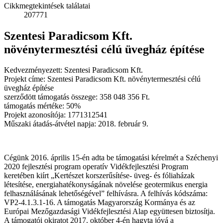
Cikkmegtekintések találatai
207771
Szentesi Paradicsom Kft.
növénytermesztési célú üvegház építése
Kedvezményezett: Szentesi Paradicsom Kft.
Projekt címe: Szentesi Paradicsom Kft. növénytermesztési célú
üvegház építése
szerződött támogatás összege: 358 048 356 Ft.
támogatás mértéke: 50%
Projekt azonosítója: 1771312541
Műszaki átadás-átvétel napja: 2018. február 9.
Cégünk 2016. április 15-én adta be támogatási kérelmét a Széchenyi
2020 fejlesztési program operatív Vidékfejlesztési Program
keretében kiírt „Kertészet korszerűsítése- üveg- és fóliaházak
létesítése, energiahatékonyságának növelése geotermikus energia
felhasználásának lehetőségével” felhívásra. A felhívás kódszáma:
VP2-4.1.3.1-16. A támogatás Magyarország Kormánya és az
Európai Mezőgazdasági Vidékfejlesztési Alap együttesen biztosítja.
A támogatói okiratot 2017. október 4-én hagyta jóvá a