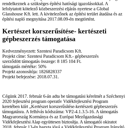
rendelkeznek a szükséges építési hatósági igazolásokkal. A
lefolytatott kötelező közbeszerzési eljárás nyertese a Global
Glasshouse Kft. lett. A kivitelezőnek az építési terület átadása és az
építési napló megnyitása 2017.08.09-én megtörtént.
Kertészet korszerűsítése- kertészeti
gépbeszerzés támogatása
Kedvezményezett: Szentesi Paradicsom Kft.
Projekt címe: Szentesi Paradicsom Kft.- gépbeszerzés
szerződött támogatás összege: 8 185 104 Ft.
támogatás mértéke: 50%
Projekt azonosítója: 1826828337
Projekt befejezése: 2018.07.31.
Cégünk 2017. február 6-án adta be támogatási kérelmét a Széchenyi
2020 fejlesztési program operatív Vidékfejlesztési Program
keretében kiírt „Kertészet korszerűsítése-kertészeti gépbeszerzés
támogatásra. A felhívás kódszáma: VP2-4.1.3.5-16. A támogatás
Magyarország Kormánya és az Európai Mezőgazdasági
Vidékfejlesztési Alap együttesen biztosítja. A támogatói okiratot
2018. február 13-én hagyta jóvá a Vidékfejlesztési Program Irányító