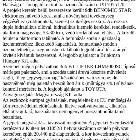
Hatósága. Támogatói okirat iratazonosító száma: 1915955120
A projekt keretén belül beszerzésre került 9db BENOMIC STAR
elektromos művelő kocsi, ami a növényházi tevékenység
végzéséhez (zöldmunkák, szedés) szükséges eszköz. Az eszköz
dupla hidraulikus ollóval, hidraulikus kiemelő kerékkel rendelkezik,
platform magassága 53-300cm, védő korláttal van ellátva. A kezelő
felület a platformon található. A beruházás során a gazdaság
üzemméretéhez illeszkedő kapacitású, fenntartható módon
üzemeltethető, a szegmensben található legjobb ár-érték arányú
kivitelt kívántuk beszerezni. A legjobb ajánlatot a Brinkman
Hungary Kft. adta.
Szerepelt még a pályázatban 3db BT LIFTER LHM2000SC típusú
mérleges palettázó, ami a szedés utáni áruvá készítés műveletét
segíti, főleg „egységcsomag” készítésében van szerepe, de
használható még palettán beszállított áruk (műtrágya stb.) súlyának
kontroll mérésére is. A legjobb ajánlatot a TOYOTA
Anyagmozgatás Magyarország Kft. adta.
Az eszközök európai gyártásúak, megfelelnek az EU minőségi és
környezetvédelmi előírásainak, illetve szabványainak, alkatrész
ellátottságuk jó, használatuk nem igényel hosszabb időtartamú
betanítást.
A gépek megvásárlása tavasszal megtörtént A gépeket Szentlászlói
kertészeti a Külterület 01052/1 helyrajziszámon szintén pályázat
keretében épült 20.440 m2 alapterületű, a kor követelményeinek
megfelelő 5,5 méteres vápamagasságú, 8 méteres hajószélességű