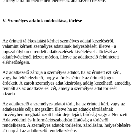
tárhely tartalmi elemeinek elérése az adatkezelő részére.
V. Személyes adatok módosítása, törlése
Az érintett tájékoztatást kérhet személyes adatai kezeléséről,
valamint kérheti személyes adatainak helyesbítését, illetve - a
jogszabályban elrendelt adatkezelések kivételével - törlését az
adatfelvételénél jelzett módon, illetve az adatkezelő feltüntetett
elérhetőségein.
Az adatkezelő zárolja a személyes adatot, ha az érintett ezt kéri,
vagy ha feltételezhető, hogy a törlés sértené az érintett jogos
érdekeit. A zárolt személyes adat kizárólag addig kezelhető, ameddig
fennáll az az adatkezelési cél, amely a személyes adat törlését
kizárta.
Az adatkezelő a személyes adatot törli, ha az érintett kéri, vagy az
adatkezelés célja megszűnt, illetve ha az adatok tárolásának
törvényben meghatározott határideje lejárt, bíróság vagy a Nemzeti
Adatvédelmi és Információszabadság Hatóság a törlésről
rendelkezett. A személyes adatok törlésére, zárolására, helyesbítésére
25 nap áll az adatkezelő rendelkezésére.