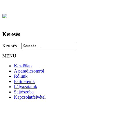
Keresés
Keresés...
MENU
Kezdőlap
A paradicsomról
Rólunk
Partnereink
Pályázataink
Sajtószoba
Kapcsolatfelvétel