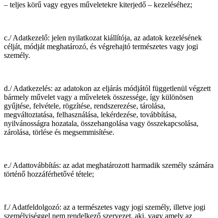
– teljes körű vagy egyes műveletekre kiterjedő – kezeléséhez;
c./ Adatkezelő: jelen nyilatkozat kiállítója, az adatok kezelésének
célját, módját meghatározó, és végrehajtó természetes vagy jogi
személy.
d./ Adatkezelés: az adatokon az eljárás módjától függetlenül végzett
bármely művelet vagy a műveletek összessége, így különösen
gyűjtése, felvétele, rögzítése, rendszerezése, tárolása,
megváltoztatása, felhasználása, lekérdezése, továbbítása,
nyilvánosságra hozatala, összehangolása vagy összekapcsolása,
zárolása, törlése és megsemmisítése.
e./ Adattovábbítás: az adat meghatározott harmadik személy számára
történő hozzáférhetővé tétele;
f./ Adatfeldolgozó: az a természetes vagy jogi személy, illetve jogi
személyiséggel nem rendelkező szervezet, aki, vagy amely az