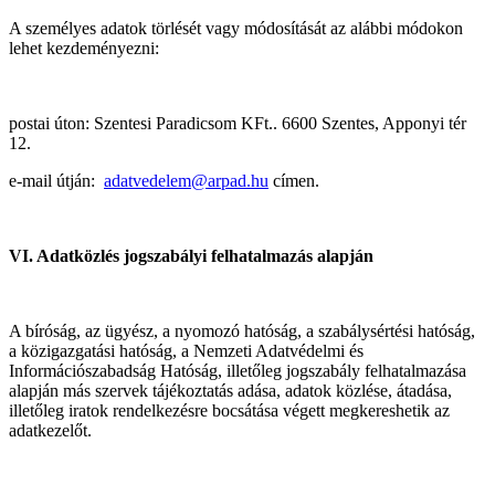
A személyes adatok törlését vagy módosítását az alábbi módokon
lehet kezdeményezni:
postai úton: Szentesi Paradicsom KFt.. 6600 Szentes, Apponyi tér
12.
e-mail útján:
adatvedelem@arpad.hu
címen.
VI. Adatközlés jogszabályi felhatalmazás alapján
A bíróság, az ügyész, a nyomozó hatóság, a szabálysértési hatóság,
a közigazgatási hatóság, a Nemzeti Adatvédelmi és
Információszabadság Hatóság, illetőleg jogszabály felhatalmazása
alapján más szervek tájékoztatás adása, adatok közlése, átadása,
illetőleg iratok rendelkezésre bocsátása végett megkereshetik az
adatkezelőt.