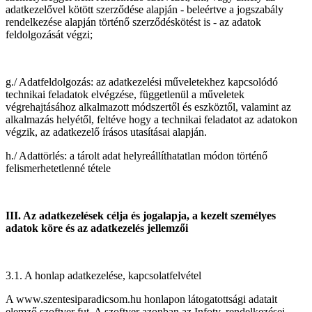
adatkezelővel kötött szerződése alapján - beleértve a jogszabály
rendelkezése alapján történő szerződéskötést is - az adatok
feldolgozását végzi;
g./ Adatfeldolgozás: az adatkezelési műveletekhez kapcsolódó
technikai feladatok elvégzése, függetlenül a műveletek
végrehajtásához alkalmazott módszertől és eszköztől, valamint az
alkalmazás helyétől, feltéve hogy a technikai feladatot az adatokon
végzik, az adatkezelő írásos utasításai alapján.
h./ Adattörlés: a tárolt adat helyreállíthatatlan módon történő
felismerhetetlenné tétele
III. Az adatkezelések célja és jogalapja, a kezelt személyes
adatok köre és az adatkezelés jellemzői
3.1. A honlap adatkezelése, kapcsolatfelvétel
A www.szentesiparadicsom.hu honlapon látogatottsági adatait
elemző szoftver fut. A szoftver azonban az Infotv. rendelkezései