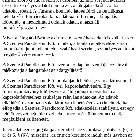
szerinti személyes adatot nem kezel, a látogatásokról azonban
adatokat rögzít. A Társaság honlapja látogatóiról automatikusan
keletkező információkat kap: a látogató IP-címe, a látogatás
időpontja, a megtekintett oldalak adatai, a használt
böngészőprogram neve.
Mivel a látogató IP-címe akár relatív személyes adattá is válhat, ezért
A Szentesi Paradicsom Kft. minden, a honlap adatkezelése során
tudomására jutott adatot jelen szabályzat szerinti, személyes adatokat
megillető védelemmel véd.
A Szentesi Paradicsom Kft. ezért a honlapján ezen tájékoztatóval
tájékoztatja a látogatókat az adatgyűjtésről.
A Szentesi Paradicsom Kft. honlapján lehetősége van a látogatónak
A Szentesi Paradicsom Kft.-vel
kapcsolatfelvételre. Egy
formanyomtatvány kitöltésével a látogatónak megadhatja a
kapcsolatfelvételhez szükséges releváns adatokat. Az adatok
elküldésére azonban csak akkor van lehetősége az érintettnek, ha
elfogadja a Szentesi Paradicsom Kft. adatkezelési szabályait, ezt egy
jelölőnégyzet bejelölésével teheti meg, máskülönben nem tudja
megküldeni az üzenetét.
Jelen adatkezelés jogalapja az érintett hozzájárulása [Infotv. 5. § (1)
a) és 6. § (6)], miszerint „az érintett kérelmére indult más ügyben az