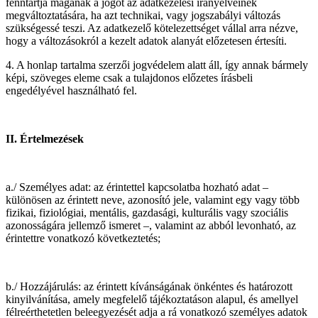
fenntartja magának a jogot az adatkezelési irányelveinek
megváltoztatására, ha azt technikai, vagy jogszabályi változás
szükségessé teszi. Az adatkezelő kötelezettséget vállal arra nézve,
hogy a változásokról a kezelt adatok alanyát előzetesen értesíti.
4. A honlap tartalma szerzői jogvédelem alatt áll, így annak bármely
képi, szöveges eleme csak a tulajdonos előzetes írásbeli
engedélyével használható fel.
II. Értelmezések
a./ Személyes adat: az érintettel kapcsolatba hozható adat –
különösen az érintett neve, azonosító jele, valamint egy vagy több
fizikai, fiziológiai, mentális, gazdasági, kulturális vagy szociális
azonosságára jellemző ismeret –, valamint az abból levonható, az
érintettre vonatkozó következtetés;
b./ Hozzájárulás: az érintett kívánságának önkéntes és határozott
kinyilvánítása, amely megfelelő tájékoztatáson alapul, és amellyel
félreérthetetlen beleegyezését adja a rá vonatkozó személyes adatok