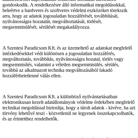
gondoskodik. A rendelkezésre álló informatikai megoldásokkal,
beleértve a hardveres és szoftveres védelmi eszközöket törekszik
arra, hogy az adatok jogosulatlan hozzáférését, továbbítását,
nyilvánosságra hozatalát, megváltoztatását, törlését,
megsemmisülését, sérülését megakadályozza.
A Szentesi Paradicsom Kft. és az üzemeltető az adatokat megfelelő
intézkedésekkel védi különösen a jogosulatlan hozzáférés,
megváltoztatás, továbbítás, nyilvánosságra hozatal, törlés vagy
megsemmisítés, valamint a véletlen megsemmisülés, sérülés,
továbbá az alkalmazott technika megváltozásából fakadó
hozzáférhetetlenné válás ellen.
A Szentesi Paradicsom Kft. a különböző nyilvántartásaiban
elektronikusan kezelt adatállományok védelme érdekében megfelelő
technikai megoldással biztosítja, hogy a tárolt adatok - kivéve, ha azt
törvény lehetővé teszi - közvetlenül ne legyenek összekapcsolhatók,
és az érintetthez rendelhetők.