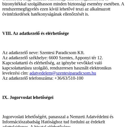
bizonyítékkal szolgálhasson minden biztonsági esemény esetében. A
rendszermegfigyelés ezen kívül lehetővé teszi az alkalmazott
óvintézkedések hatékonyságának ellenőrzését is.
VIII. Az adatkezelő és elérhetősége
Az adatkezelő neve: Szentesi Paradicsom Kft.
Az adatkezelő székhelye: 6600 Szentes, Apponyi tér 12.
Kapcsolattartó és elérhetőség, az igénybe vevőkkel való
kapcsolattartásra szolgáló, rendszeresen használt elektronikus
levelezési cím:
adatvedelem@szentesiparadicsom.hu
Az adatkezelő telefonszáma: +36/63/510-100
IX. Jogorvoslat lehetőségei
Jogorvoslati lehetőségért, panasszal a Nemzeti Adatvédelmi és
Információszabadság Hatósághoz tud fordulni az érdekelt
adattulajdonos. A hivatal elérhetősége: