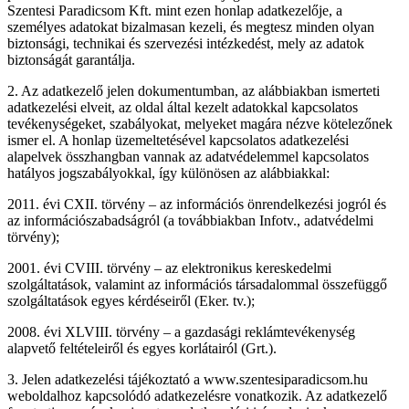
Szentesi Paradicsom Kft. mint ezen honlap adatkezelője, a
személyes adatokat bizalmasan kezeli, és megtesz minden olyan
biztonsági, technikai és szervezési intézkedést, mely az adatok
biztonságát garantálja.
2. Az adatkezelő jelen dokumentumban, az alábbiakban ismerteti
adatkezelési elveit, az oldal által kezelt adatokkal kapcsolatos
tevékenységeket, szabályokat, melyeket magára nézve kötelezőnek
ismer el. A honlap üzemeltetésével kapcsolatos adatkezelési
alapelvek összhangban vannak az adatvédelemmel kapcsolatos
hatályos jogszabályokkal, így különösen az alábbiakkal:
2011. évi CXII. törvény – az információs önrendelkezési jogról és
az információszabadságról (a továbbiakban Infotv., adatvédelmi
törvény);
2001. évi CVIII. törvény – az elektronikus kereskedelmi
szolgáltatások, valamint az információs társadalommal összefüggő
szolgáltatások egyes kérdéseiről (Eker. tv.);
2008. évi XLVIII. törvény – a gazdasági reklámtevékenység
alapvető feltételeiről és egyes korlátairól (Grt.).
3. Jelen adatkezelési tájékoztató a www.szentesiparadicsom.hu
weboldalhoz kapcsolódó adatkezelésre vonatkozik. Az adatkezelő