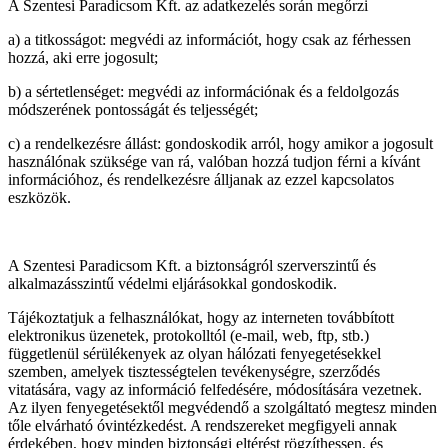
A Szentesi Paradicsom Kft. az adatkezelés során megőrzi
a) a titkosságot: megvédi az információt, hogy csak az férhessen
hozzá, aki erre jogosult;
b) a sértetlenséget: megvédi az információnak és a feldolgozás
módszerének pontosságát és teljességét;
c) a rendelkezésre állást: gondoskodik arról, hogy amikor a jogosult
használónak szüksége van rá, valóban hozzá tudjon férni a kívánt
információhoz, és rendelkezésre álljanak az ezzel kapcsolatos
eszközök.
A Szentesi Paradicsom Kft. a biztonságról szerverszintű és
alkalmazásszintű védelmi eljárásokkal gondoskodik.
Tájékoztatjuk a felhasználókat, hogy az interneten továbbított
elektronikus üzenetek, protokolltól (e-mail, web, ftp, stb.)
függetlenül sérülékenyek az olyan hálózati fenyegetésekkel
szemben, amelyek tisztességtelen tevékenységre, szerződés
vitatására, vagy az információ felfedésére, módosítására vezetnek.
Az ilyen fenyegetésektől megvédendő a szolgáltató megtesz minden
tőle elvárható óvintézkedést. A rendszereket megfigyeli annak
érdekében, hogy minden biztonsági eltérést rögzíthessen, és