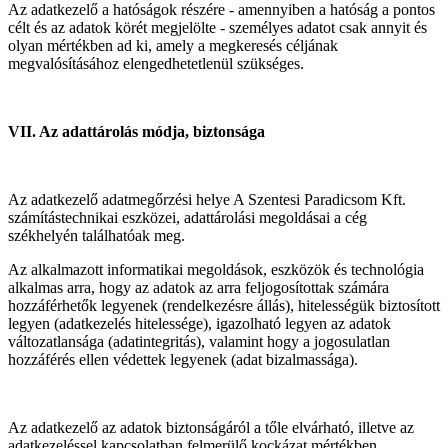
Az adatkezelő a hatóságok részére - amennyiben a hatóság a pontos
célt és az adatok körét megjelölte - személyes adatot csak annyit és
olyan mértékben ad ki, amely a megkeresés céljának
megvalósításához elengedhetetlenül szükséges.
VII. Az adattárolás módja, biztonsága
Az adatkezelő adatmegőrzési helye A Szentesi Paradicsom Kft.
számítástechnikai eszközei, adattárolási megoldásai a cég
székhelyén találhatóak meg.
Az alkalmazott informatikai megoldások, eszközök és technológia
alkalmas arra, hogy az adatok az arra feljogosítottak számára
hozzáférhetők legyenek (rendelkezésre állás), hitelességük biztosított
legyen (adatkezelés hitelessége), igazolható legyen az adatok
változatlansága (adatintegritás), valamint hogy a jogosulatlan
hozzáférés ellen védettek legyenek (adat bizalmassága).
Az adatkezelő az adatok biztonságáról a tőle elvárható, illetve az
adatkezeléssel kapcsolatban felmerülő kockázat mértékben