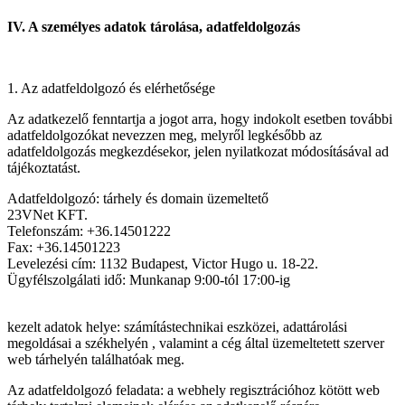
IV. A személyes adatok tárolása, adatfeldolgozás
1. Az adatfeldolgozó és elérhetősége
Az adatkezelő fenntartja a jogot arra, hogy indokolt esetben további
adatfeldolgozókat nevezzen meg, melyről legkésőbb az
adatfeldolgozás megkezdésekor, jelen nyilatkozat módosításával ad
tájékoztatást.
Adatfeldolgozó: tárhely és domain üzemeltető
23VNet KFT.
Telefonszám: +36.14501222
Fax: +36.14501223
Levelezési cím: 1132 Budapest, Victor Hugo u. 18-22.
Ügyfélszolgálati idő: Munkanap 9:00-tól 17:00-ig
kezelt adatok helye: számítástechnikai eszközei, adattárolási
megoldásai a székhelyén , valamint a cég által üzemeltetett szerver
web tárhelyén találhatóak meg.
Az adatfeldolgozó feladata: a webhely regisztrációhoz kötött web