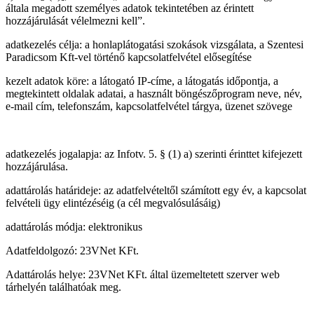
általa megadott személyes adatok tekintetében az érintett
hozzájárulását vélelmezni kell”.
adatkezelés célja: a honlaplátogatási szokások vizsgálata, a Szentesi
Paradicsom Kft-vel történő kapcsolatfelvétel elősegítése
kezelt adatok köre: a látogató IP-címe, a látogatás időpontja, a
megtekintett oldalak adatai, a használt böngészőprogram neve, név,
e-mail cím, telefonszám, kapcsolatfelvétel tárgya, üzenet szövege
adatkezelés jogalapja: az Infotv. 5. § (1) a) szerinti érinttet kifejezett
hozzájárulása.
adattárolás határideje: az adatfelvételtől számított egy év, a kapcsolat
felvételi ügy elintézéséig (a cél megvalósulásáig)
adattárolás módja: elektronikus
Adatfeldolgozó: 23VNet KFt.
Adattárolás helye: 23VNet KFt. által üzemeltetett szerver web
tárhelyén találhatóak meg.