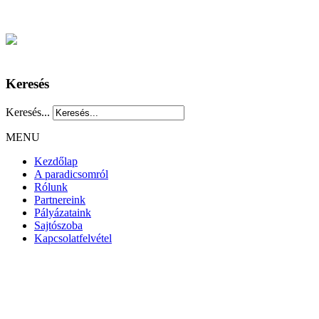
Keresés
Keresés...
MENU
Kezdőlap
A paradicsomról
Rólunk
Partnereink
Pályázataink
Sajtószoba
Kapcsolatfelvétel