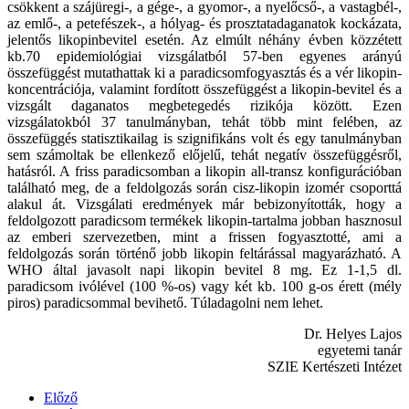
csökkent a szájüregi-, a gége-, a gyomor-, a nyelőcső-, a vastagbél-,
az emlő-, a petefészek-, a hólyag- és prosztatadaganatok kockázata,
jelentős likopinbevitel esetén. Az elmúlt néhány évben közzétett
kb.70 epidemiológiai vizsgálatból 57-ben egyenes arányú
összefüggést mutathattak ki a paradicsomfogyasztás és a vér likopin-
koncentrációja, valamint fordított összefüggést a likopin-bevitel és a
vizsgált daganatos megbetegedés rizikója között. Ezen
vizsgálatokból 37 tanulmányban, tehát több mint felében, az
összefüggés statisztikailag is szignifikáns volt és egy tanulmányban
sem számoltak be ellenkező előjelű, tehát negatív összefüggésről,
hatásról. A friss paradicsomban a likopin all-transz konfigurációban
található meg, de a feldolgozás során cisz-likopin izomér csoporttá
alakul át. Vizsgálati eredmények már bebizonyították, hogy a
feldolgozott paradicsom termékek likopin-tartalma jobban hasznosul
az emberi szervezetben, mint a frissen fogyasztotté, ami a
feldolgozás során történő jobb likopin feltárással magyarázható. A
WHO által javasolt napi likopin bevitel 8 mg. Ez 1-1,5 dl.
paradicsom ivólével (100 %-os) vagy két kb. 100 g-os érett (mély
piros) paradicsommal bevihető. Túladagolni nem lehet.
Dr. Helyes Lajos
egyetemi tanár
SZIE Kertészeti Intézet
Előző