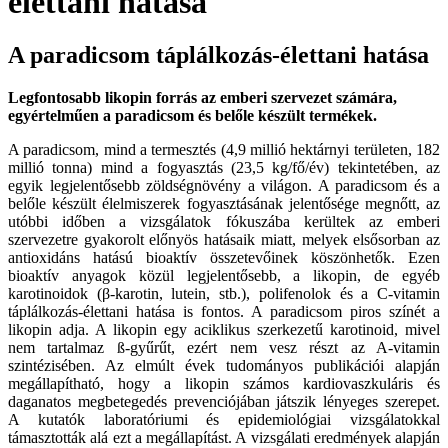
élettani hatása
A paradicsom táplálkozás-élettani hatása
Legfontosabb likopin forrás az emberi szervezet számára,
egyértelműen a paradicsom és belőle készült termékek.
A paradicsom, mind a termesztés (4,9 millió hektárnyi területen, 182
millió tonna) mind a fogyasztás (23,5 kg/fő/év) tekintetében, az
egyik legjelentősebb zöldségnövény a világon. A paradicsom és a
belőle készült élelmiszerek fogyasztásának jelentősége megnőtt, az
utóbbi időben a vizsgálatok fókuszába kerültek az emberi
szervezetre gyakorolt előnyös hatásaik miatt, melyek elsősorban az
antioxidáns hatású bioaktív összetevőinek köszönhetők. Ezen
bioaktív anyagok közül legjelentősebb, a likopin, de egyéb
karotinoidok (β-karotin, lutein, stb.), polifenolok és a C-vitamin
táplálkozás-élettani hatása is fontos. A paradicsom piros színét a
likopin adja. A likopin egy aciklikus szerkezetű karotinoid, mivel
nem tartalmaz ß-gyűrűt, ezért nem vesz részt az A-vitamin
szintézisében. Az elmúlt évek tudományos publikációi alapján
megállapítható, hogy a likopin számos kardiovaszkuláris és
daganatos megbetegedés prevenciójában játszik lényeges szerepet.
A kutatók laboratóriumi és epidemiológiai vizsgálatokkal
támasztották alá ezt a megállapítást. A vizsgálati eredmények alapján