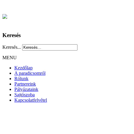
Keresés
Keresés...
MENU
Kezdőlap
A paradicsomról
Rólunk
Partnereink
Pályázataink
Sajtószoba
Kapcsolatfelvétel