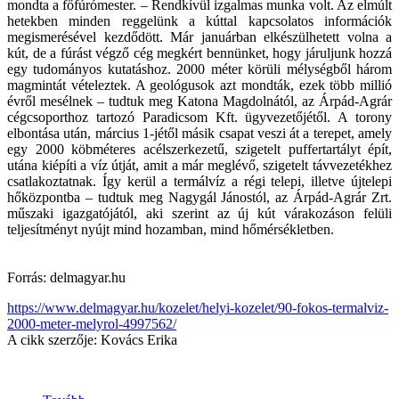
mondta a főfúrómester. – Rendkívül izgalmas munka volt. Az elmúlt
hetekben minden reggelünk a kúttal kapcsolatos információk
megismerésével kezdődött. Már januárban elkészülhetett volna a
kút, de a fúrást végző cég megkért bennünket, hogy járuljunk hozzá
egy tudományos kutatáshoz. 2000 méter körüli mélységből három
magmintát vételeztek. A geológusok azt mondták, ezek több millió
évről mesélnek – tudtuk meg Katona Magdolnától, az Árpád-Agrár
cégcsoporthoz tartozó Paradicsom Kft. ügyvezetőjétől. A torony
elbontása után, március 1-jétől másik csapat ve­­szi át a terepet, amely
egy 2000 köbméteres acélszerkezetű, szigetelt puffertartályt épít,
utána kiépíti a víz útját, amit a már meglévő, szigetelt távvezetékhez
csatlakoztatnak. Így kerül a termálvíz a régi telepi, illetve újtelepi
hőközpontba – tudtuk meg Nagygál Jánostól, az Árpád-Agrár Zrt.
műszaki igazgatójától, aki szerint az új kút várakozáson felüli
teljesítményt nyújt mind hozamban, mind hőmérsékletben.
Forrás: delmagyar.hu
https://www.delmagyar.hu/kozelet/helyi-kozelet/90-fokos-termalviz-
2000-meter-melyrol-4997562/
A cikk szerzője: Kovács Erika