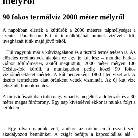
mélyről
90 fokos termálvíz 2000 méter mélyről
A napokban elérték a kútfúrók a 2000 méteres talpmélységet a
szentesi Paradicsom Kft. új termálkútjánál, aminek vizével a kft.
üvegházait fűtik majd jövő téltől.
– Túl vagyunk már a kútvizsgálaton és a tisztító termeltetésen is. Az
előzetes eredmények alapján ez egy jó kút lesz – mondta Farkas
Gábor főfúrómester, akitől megtudtuk, 2000 méter mélyen 100
Celsius-fok körüli, a munkapadon pedig közel 90 fokos
vízhőmérsékletet mértek. A kút percenként 1800 liter vizet ad. A
tisztító termeltetés alatt óránként vettek vízmintát. Az új kút vize
letisztult, homokmentes.
A fúrás időszakában több nagy vihart is megéltek a dolgozók és a 30
méter magas fúrótorony. Egy nap kivételével ekkor is munka folyt a
területen.
– Egy olyan napunk volt, ami­­kor az orkán erejű északi szél
akadályozott bennünket. A csigát befújta a kapcsolóállás alá –