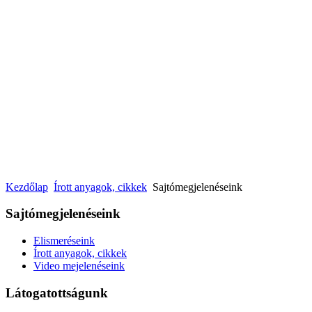
Kezdőlap
Írott anyagok, cikkek
Sajtómegjelenéseink
Sajtómegjelenéseink
Elismeréseink
Írott anyagok, cikkek
Video mejelenéseink
Látogatottságunk