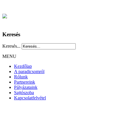
Keresés
Keresés...
MENU
Kezdőlap
A paradicsomról
Rólunk
Partnereink
Pályázataink
Sajtószoba
Kapcsolatfelvétel